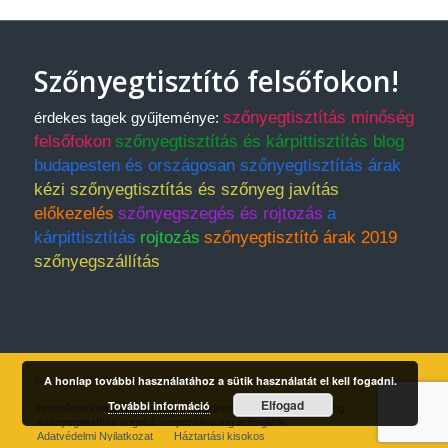
Szőnyegtisztító felsőfokon!
szőnyegtisztítás minőség
érdekes tagek gyűjteménye:
felsőfokon
szőnyegtisztítás és kárpittisztítás blog
budapesten és országosan szőnyegtisztítás árak
kézi szőnyegtisztítás és szőnyeg javítás
előkezelés
szőnyegszegés és rojtozás
a
kárpittisztítás
rojtozás
szőnyegtisztító árak 2019
szőnyegszállítás
A honlap további használatához a sütik használatát el kell fogadni.
© Copyright - Szőnyegtisztító Kft.
Elfogad
További információ
keresőmarketing ügynökség
Partnereink
Árlista
Blog
szőnyegtisztítás angolul: carpet cleaning in English
Adatvédelmi Nyilatkozat
Háztartási kisokos