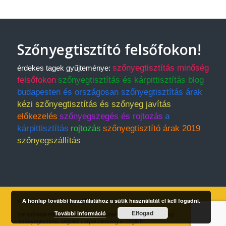
Szőnyegtisztító felsőfokon!
szőnyegtisztítás minőség
érdekes tagek gyűjteménye:
felsőfokon
szőnyegtisztítás és kárpittisztítás blog
budapesten és országosan szőnyegtisztítás árak
kézi szőnyegtisztítás és szőnyeg javítás
előkezelés
szőnyegszegés és rojtozás
a
kárpittisztítás
rojtozás
szőnyegtisztító árak 2019
szőnyegszállítás
A honlap további használatához a sütik használatát el kell fogadni.
© Copyright - Szőnyegtisztító Kft.
Elfogad
További információ
keresőmarketing ügynökség
Partnereink
Árlista
Blog
szőnyegtisztítás angolul: carpet cleaning in English