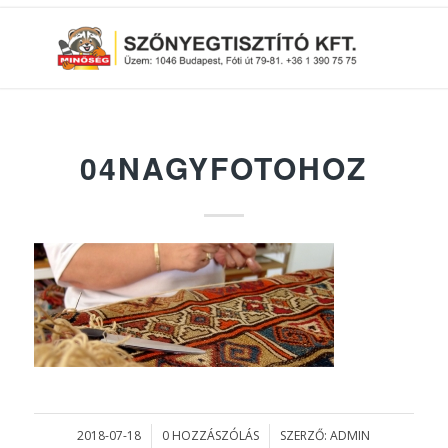
04NAGYFOTOHOZ
2018-07-18
0 HOZZÁSZÓLÁS
SZERZŐ:
ADMIN
/
/