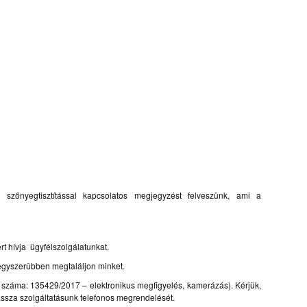
 szőnyegtisztítással kapcsolatos megjegyzést felveszünk, ami a
rt hívja ügyfélszolgálatunkat.
 egyszerûbben megtaláljon minket.
si száma: 135429/2017 – elektronikus megfigyelés, kamerázás). Kérjük,
assza szolgáltatásunk telefonos megrendelését.