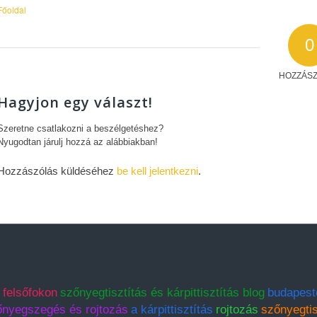
Főoldal
0
HOZZÁS
Hagyjon egy választ!
Szeretne csatlakozni a beszélgetéshez?
Nyugodtan járulj hozzá az alábbiakban!
Hozzászólás küldéséhez
be kell jelentkezni
.
 felsőfokon
szőnyegtisztítás és kárpittisztítás blog
budapest
őnyegszegés és rojtozás
a kárpittisztítás
rojtozás
szőnyegtis