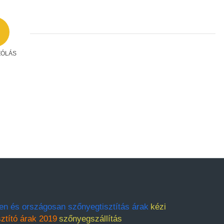
ZÓLÁS
en és országosan szőnyegtisztítás árak
kézi
ztító árak 2019
szőnyegszállítás