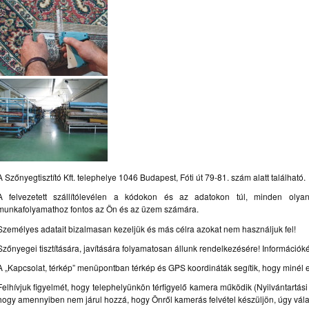
A Szőnyegtisztító Kft. telephelye 1046 Budapest, Fóti út 79-81. szám alatt található.
A felvezetett szállítólevélen a kódokon és az adatokon túl, minden olyan
munkafolyamathoz fontos az Ön és az üzem számára.
Személyes adatait bizalmasan kezeljük és más célra azokat nem használjuk fel!
Szőnyegei tisztítására, javítására folyamatosan állunk rendelkezésére! Információké
A „Kapcsolat, térkép” menüpontban térkép és GPS koordináták segítik, hogy minél
Felhívjuk figyelmét, hogy telephelyünkön térfigyelő kamera működik (Nyilvántartá
hogy amennyiben nem járul hozzá, hogy Önről kamerás felvétel készüljön, úgy vál