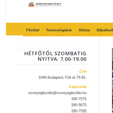
Főoldal
Technológiánk
Árlista
Díjkalkul
HÉTFŐTŐL SZOMBATIG
NYITVA: 7.00-19.00
Cím
1046 Budapest, Fóti út 79-81.
Kapcsolat
szonyegtisztito@szonyegtisztito.hu
390-7575
390-5675
390-7595