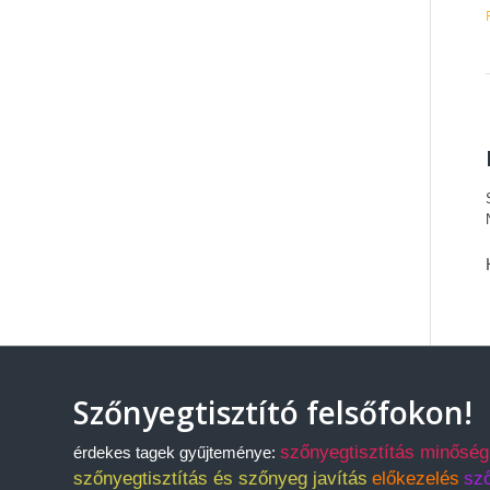
Szőnyegtisztító felsőfokon!
szőnyegtisztítás minőség
érdekes tagek gyűjteménye:
szőnyegtisztítás és szőnyeg javítás
előkezelés
sz