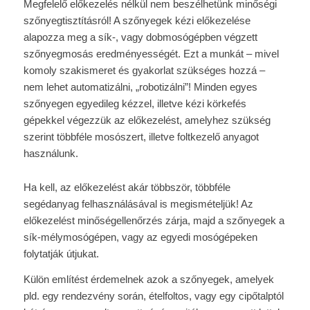
Megfelelő előkezelés nélkül nem beszélhetünk minőségi
szőnyegtisztításról! A szőnyegek kézi előkezelése
alapozza meg a sík-, vagy dobmosógépben végzett
szőnyegmosás eredményességét. Ezt a munkát – mivel
komoly szakismeret és gyakorlat szükséges hozzá –
nem lehet automatizálni, „robotizálni”! Minden egyes
szőnyegen egyedileg kézzel, illetve kézi körkefés
gépekkel végezzük az előkezelést, amelyhez szükség
szerint többféle mosószert, illetve foltkezelő anyagot
használunk.
Ha kell, az előkezelést akár többször, többféle
segédanyag felhasználásával is megismételjük! Az
előkezelést minőségellenőrzés zárja, majd a szőnyegek a
sík-mélymosógépen, vagy az egyedi mosógépeken
folytatják útjukat.
Külön említést érdemelnek azok a szőnyegek, amelyek
pld. egy rendezvény során, ételfoltos, vagy egy cipőtalptól