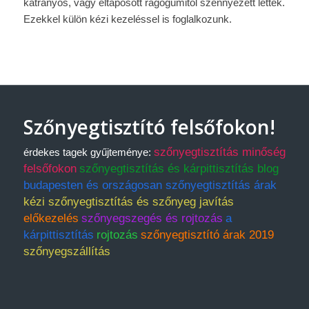
kátrányos, vagy eltaposott rágógumitól szennyezett lettek.
Ezekkel külön kézi kezeléssel is foglalkozunk.
Szőnyegtisztító felsőfokon!
szőnyegtisztítás minőség
érdekes tagek gyűjteménye:
felsőfokon
szőnyegtisztítás és kárpittisztítás blog
budapesten és országosan szőnyegtisztítás árak
kézi szőnyegtisztítás és szőnyeg javítás
előkezelés
szőnyegszegés és rojtozás
a
kárpittisztítás
rojtozás
szőnyegtisztító árak 2019
szőnyegszállítás