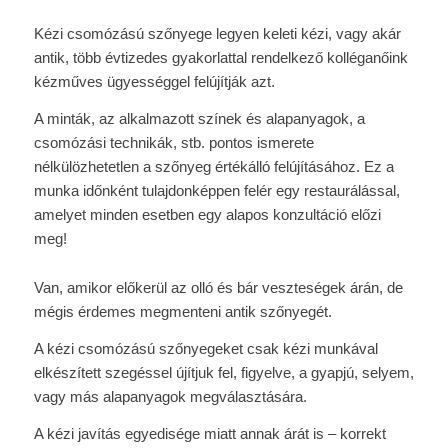
Kézi csomózású szőnyege legyen keleti kézi, vagy akár
antik, több évtizedes gyakorlattal rendelkező kolléganőink
kézműves ügyességgel felújítják azt.
A minták, az alkalmazott színek és alapanyagok, a
csomózási technikák, stb. pontos ismerete
nélkülözhetetlen a szőnyeg értékálló felújításához. Ez a
munka időnként tulajdonképpen felér egy restaurálással,
amelyet minden esetben egy alapos konzultáció előzi
meg!
Van, amikor előkerül az olló és bár veszteségek árán, de
mégis érdemes megmenteni antik szőnyegét.
A kézi csomózású szőnyegeket csak kézi munkával
elkészített szegéssel újítjuk fel, figyelve, a gyapjú, selyem,
vagy más alapanyagok megválasztására.
A kézi javítás egyedisége miatt annak árát is – korrekt