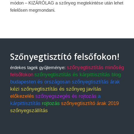
módon – KIZÁRÓLAG a szőnyeg megtekintése után lehet
felelősen megmondani.
Szőnyegtisztító felsőfokon!
szőnyegtisztítás minőség
érdekes tagek gyűjteménye:
felsőfokon
szőnyegtisztítás és kárpittisztítás blog
budapesten és országosan szőnyegtisztítás árak
kézi szőnyegtisztítás és szőnyeg javítás
előkezelés
szőnyegszegés és rojtozás
a
kárpittisztítás
rojtozás
szőnyegtisztító árak 2019
szőnyegszállítás