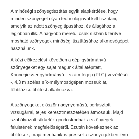
A minőségi szőnyegtisztítás egyik alapkérdése, hogy
minden szőnyeget olyan technológiával kell tisztítani,
amelyik az adott szőnyeg típusához, és állagához a
legjobban illik. A nagyobb méretű, csak síkban kiterítve
mosható szőnyegek minőségi tisztításához síkmosógépet
használunk.
A kézi előkezelést követően a gépi gyártmányú
szőnyegeket egy saját magunk által átépített,
Kannegiesser gyártmányú – számítógép (PLC)-vezérlésű
-, 4,3 m széles sík-mélymosógépen mossuk át,
többfázisú öblítést alkalmazva.
A szőnyegeket először nagynyomású, porlasztott
vízsugárral, teljes keresztmetszetében átmossuk. Majd
szabályozott síkkefék gondoskodnak a szőnyegek
felületének megfelelőségéről. Ezután következnek az
öblítések, majd mechanikus préssel a szőnyegekben lévő