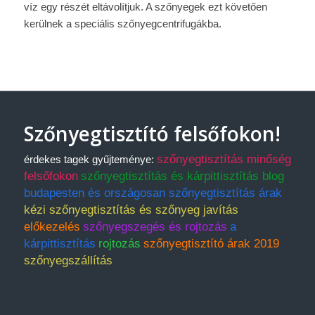
víz egy részét eltávolítjuk. A szőnyegek ezt követően
kerülnek a speciális szőnyegcentrifugákba.
Szőnyegtisztító felsőfokon!
szőnyegtisztítás minőség
érdekes tagek gyűjteménye:
felsőfokon
szőnyegtisztítás és kárpittisztítás blog
budapesten és országosan szőnyegtisztítás árak
kézi szőnyegtisztítás és szőnyeg javítás
előkezelés
szőnyegszegés és rojtozás
a
kárpittisztítás
rojtozás
szőnyegtisztító árak 2019
szőnyegszállítás