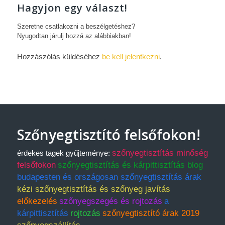
Hagyjon egy választ!
Szeretne csatlakozni a beszélgetéshez?
Nyugodtan járulj hozzá az alábbiakban!
Hozzászólás küldéséhez
be kell jelentkezni
.
Szőnyegtisztító felsőfokon!
szőnyegtisztítás minőség
érdekes tagek gyűjteménye:
felsőfokon
szőnyegtisztítás és kárpittisztítás blog
budapesten és országosan szőnyegtisztítás árak
kézi szőnyegtisztítás és szőnyeg javítás
előkezelés
szőnyegszegés és rojtozás
a
kárpittisztítás
rojtozás
szőnyegtisztító árak 2019