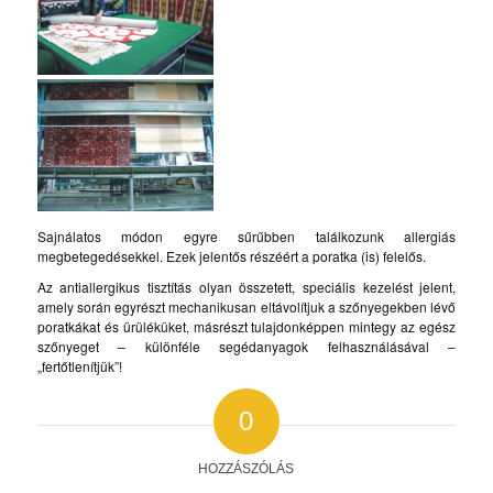
Sajnálatos módon egyre sűrűbben találkozunk allergiás
megbetegedésekkel. Ezek jelentős részéért a poratka (is) felelős.
Az antiallergikus tisztítás olyan összetett, speciális kezelést jelent,
amely során egyrészt mechanikusan eltávolítjuk a szőnyegekben lévő
poratkákat és ürüléküket, másrészt tulajdonképpen mintegy az egész
szőnyeget – különféle segédanyagok felhasználásával –
„fertőtlenítjük”!
0
HOZZÁSZÓLÁS