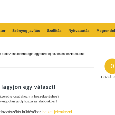
átor
Szőnyeg javítás
Szállítás
Nyitvatartás
Megrendel
A biotisztítás technológia egyelőre fejlesztés és tesztelés alatt.
0
HOZZÁS
Hagyjon egy választ!
Szeretne csatlakozni a beszélgetéshez?
Nyugodtan járulj hozzá az alábbiakban!
Hozzászólás küldéséhez
be kell jelentkezni
.