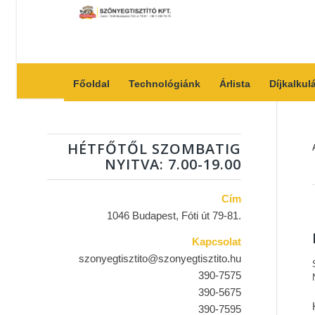
Főoldal
Technológiánk
Árlista
Díjkalkul
HÉTFŐTŐL SZOMBATIG
NYITVA: 7.00-19.00
Cím
1046 Budapest, Fóti út 79-81.
Kapcsolat
szonyegtisztito@szonyegtisztito.hu
390-7575
390-5675
390-7595