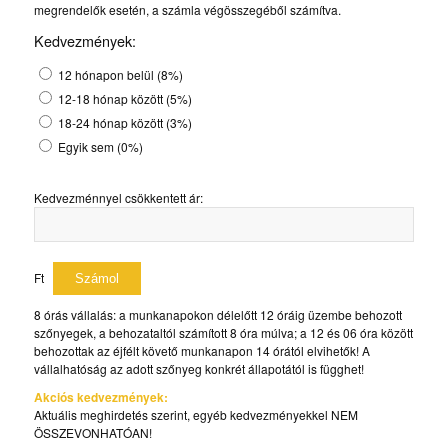
megrendelők esetén, a számla végösszegéből számítva.
Kedvezmények:
12 hónapon belül (8%)
12-18 hónap között (5%)
18-24 hónap között (3%)
Egyik sem (0%)
Kedvezménnyel csökkentett ár:
Ft
8 órás vállalás: a munkanapokon délelőtt 12 óráig üzembe behozott
szőnyegek, a behozataltól számított 8 óra múlva; a 12 és 06 óra között
behozottak az éjfélt követő munkanapon 14 órától elvihetők! A
vállalhatóság az adott szőnyeg konkrét állapotától is függhet!
Akciós kedvezmények:
Aktuális meghirdetés szerint, egyéb kedvezményekkel NEM
ÖSSZEVONHATÓAN!