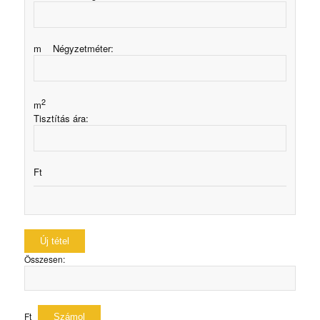
m Négyzetméter:
2
m
Tisztítás ára:
Ft
Összesen:
Ft