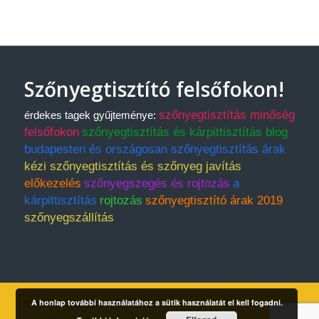
Szőnyegtisztító felsőfokon!
szőnyegtisztítás minőség
érdekes tagek gyűjteménye:
felsőfokon
szőnyegtisztítás és kárpittisztítás blog
budapesten és országosan szőnyegtisztítás árak
kézi szőnyegtisztítás és szőnyeg javítás
előkezelés
szőnyegszegés és rojtozás
a
kárpittisztítás
rojtozás
szőnyegtisztító árak 2019
szőnyegszállítás
A honlap további használatához a sütik használatát el kell fogadni.
© Copyright - Szőnyegtisztító Kft.