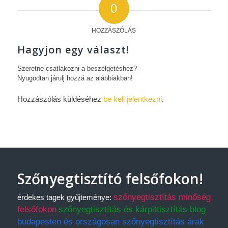
0
HOZZÁSZÓLÁS
Hagyjon egy választ!
Szeretne csatlakozni a beszélgetéshez?
Nyugodtan járulj hozzá az alábbiakban!
Hozzászólás küldéséhez
be kell jelentkezni
.
Szőnyegtisztító felsőfokon!
szőnyegtisztítás minőség
érdekes tagek gyűjteménye:
felsőfokon
szőnyegtisztítás és kárpittisztítás blog
budapesten és országosan szőnyegtisztítás árak