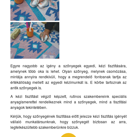
Egyre nagyobb az igény a szőnyegek egyedi, kézi tisztítására,
amelynek több oka is lehet. Olyan szőnyeg, melynek csomózása,
mintája annyira rendkívüli, hogy a megrendelő fontosnak tartja az
értékállóság mellett az egyedi kézimunkát is. E körbe tartoznak az
antik szőnyegek is.
A kézi tisztítást végző képzett, rutinos szakembereink speciális
anyagismerettel rendelkeznek mind a szőnyegek, mind a tisztítási
anyagok tekintetében.
Kérjük, hogy szőnyegének tisztítása előtt jelezze kézi tisztítás igényét
vállaló munkatársunknak, hogy szőnyegét biztosan az arra,
legfelkészültebb szakemberünkre bízzuk.