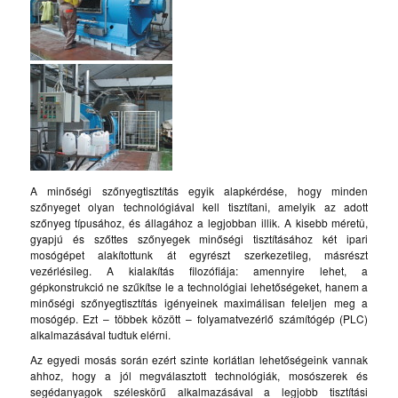
A minőségi szőnyegtisztítás egyik alapkérdése, hogy minden
szőnyeget olyan technológiával kell tisztítani, amelyik az adott
szőnyeg típusához, és állagához a legjobban illik. A kisebb méretû,
gyapjú és szőttes szőnyegek minőségi tisztításához két ipari
mosógépet alakítottunk át egyrészt szerkezetileg, másrészt
vezérlésileg. A kialakítás filozófiája: amennyire lehet, a
gépkonstrukció ne szűkítse le a technológiai lehetőségeket, hanem a
minőségi szőnyegtisztítás igényeinek maximálisan feleljen meg a
mosógép. Ezt – többek között – folyamatvezérlő számítógép (PLC)
alkalmazásával tudtuk elérni.
Az egyedi mosás során ezért szinte korlátlan lehetőségeink vannak
ahhoz, hogy a jól megválasztott technológiák, mosószerek és
segédanyagok széleskörű alkalmazásával a legjobb tisztítási