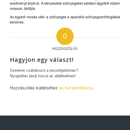
eredményt érjük el. A kényesebb szőnyegeket például lágyított vízben
mossuk, öblítjük.
Az egyedi mosás után a szőnyegek a speciális szőnyegcentrifugákba
kerülnek.
0
HOZZÁSZÓLÁS
Hagyjon egy választ!
Szeretne csatlakozni a beszélgetéshez?
Nyugodtan járulj hozzá az alábbiakban!
Hozzászólás küldéséhez
be kell jelentkezni
.