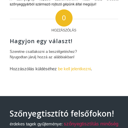
szőnyeggyárból származó rojtozó gépünk által megújul!
0
HOZZÁSZÓLÁS
Hagyjon egy választ!
Szeretne csatlakozni a beszélgetéshez?
Nyugodtan járulj hozzá az alábbiakban!
Hozzászólás küldéséhez
be kell jelentkezni
.
Szőnyegtisztító felsőfokon!
szőnyegtisztítás minőség
érdekes tagek gyűjteménye: