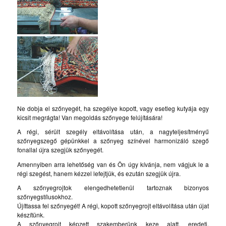
Ne dobja el szőnyegét, ha szegélye kopott, vagy esetleg kutyája egy
kicsit megrágta! Van megoldás szőnyege felújítására!
A régi, sérült szegély eltávolítása után, a nagyteljesítményű
szőnyegszegő gépünkkel a szőnyeg színével harmonizáló szegő
fonallal újra szegjük szőnyegét.
Amennyiben arra lehetőség van és Ön úgy kívánja, nem vágjuk le a
régi szegést, hanem kézzel lefejtjük, és ezután szegjük újra.
A szőnyegrojtok elengedhetetlenül tartoznak bizonyos
szőnyegstílusokhoz.
Újíttassa fel szőnyegét! A régi, kopott szőnyegrojt eltávolítása után újat
készítünk.
A szőnyegrojt képzett szakemberünk keze alatt, eredeti,