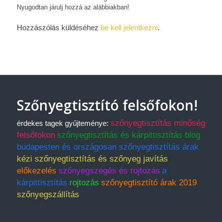
Nyugodtan járulj hozzá az alábbiakban!
Hozzászólás küldéséhez
be kell jelentkezni
.
Szőnyegtisztító felsőfokon!
szőnyegtisztítás minőség
érdekes tagek gyűjteménye:
felsőfokon
szőnyegtisztítás és kárpittisztítás blog
budapesten és országosan szőnyegtisztítás árak
kézi szőnyegtisztítás és szőnyeg javítás
előkezelés
szőnyegszegés és rojtozás
a
kárpittisztítás
rojtozás
szőnyegtisztító árak 2019
szőnyegszállítás