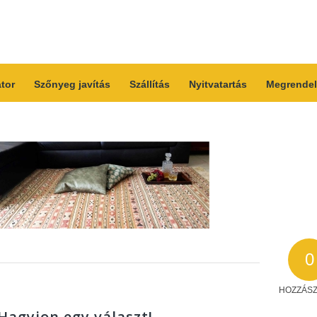
átor
Szőnyeg javítás
Szállítás
Nyitvatartás
Megrendel
0
HOZZÁS
Hagyjon egy választ!