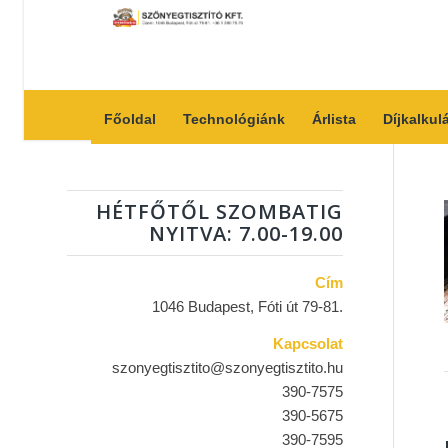
Főoldal
Technológiánk
Árlista
Díjkalkul
HÉTFŐTŐL SZOMBATIG
NYITVA: 7.00-19.00
Cím
1046 Budapest, Fóti út 79-81.
Kapcsolat
szonyegtisztito@szonyegtisztito.hu
390-7575
390-5675
390-7595