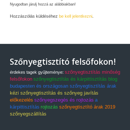
Nyugodtan járulj hozzá az alábbiakban!
Hozzászólás küldéséhez
be kell jelentkezni
.
Szőnyegtisztító felsőfokon!
szőnyegtisztítás minőség
érdekes tagek gyűjteménye:
felsőfokon
szőnyegtisztítás és kárpittisztítás blog
budapesten és országosan szőnyegtisztítás árak
kézi szőnyegtisztítás és szőnyeg javítás
előkezelés
szőnyegszegés és rojtozás
a
kárpittisztítás
rojtozás
szőnyegtisztító árak 2019
szőnyegszállítás