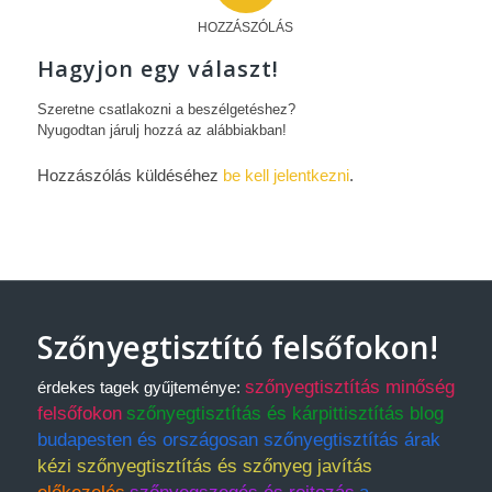
HOZZÁSZÓLÁS
Hagyjon egy választ!
Szeretne csatlakozni a beszélgetéshez?
Nyugodtan járulj hozzá az alábbiakban!
Hozzászólás küldéséhez
be kell jelentkezni
.
Szőnyegtisztító felsőfokon!
szőnyegtisztítás minőség
érdekes tagek gyűjteménye:
felsőfokon
szőnyegtisztítás és kárpittisztítás blog
budapesten és országosan szőnyegtisztítás árak
kézi szőnyegtisztítás és szőnyeg javítás