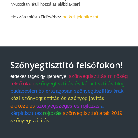
Nyugodtan járulj hozzá az alábbiakban!
Hozzászólás küldéséhez
be kell jelentkezni
.
Szőnyegtisztító felsőfokon!
szőnyegtisztítás minőség
érdekes tagek gyűjteménye:
felsőfokon
szőnyegtisztítás és kárpittisztítás blog
budapesten és országosan szőnyegtisztítás árak
kézi szőnyegtisztítás és szőnyeg javítás
előkezelés
szőnyegszegés és rojtozás
a
kárpittisztítás
rojtozás
szőnyegtisztító árak 2019
szőnyegszállítás