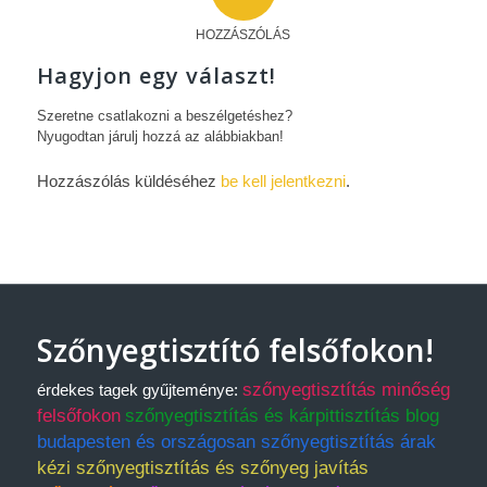
HOZZÁSZÓLÁS
Hagyjon egy választ!
Szeretne csatlakozni a beszélgetéshez?
Nyugodtan járulj hozzá az alábbiakban!
Hozzászólás küldéséhez
be kell jelentkezni
.
Szőnyegtisztító felsőfokon!
szőnyegtisztítás minőség
érdekes tagek gyűjteménye:
felsőfokon
szőnyegtisztítás és kárpittisztítás blog
budapesten és országosan szőnyegtisztítás árak
kézi szőnyegtisztítás és szőnyeg javítás