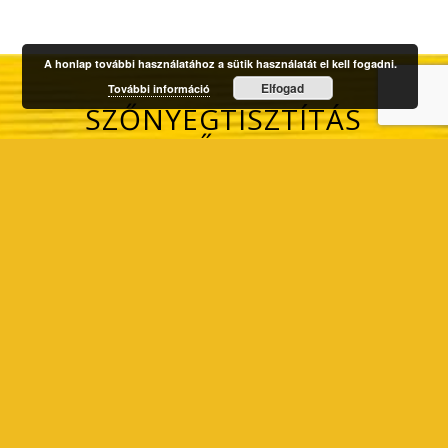
A honlap további használatához a sütik használatát el kell fogadni.
Elfogad
További információ
SZŐNYEGTISZTÍTÁS
FELSŐFOKON
EGYEDI TECHNOLÓGIA
40 ÉV SZAKMAI
TAPASZTALAT
MINŐSÉG