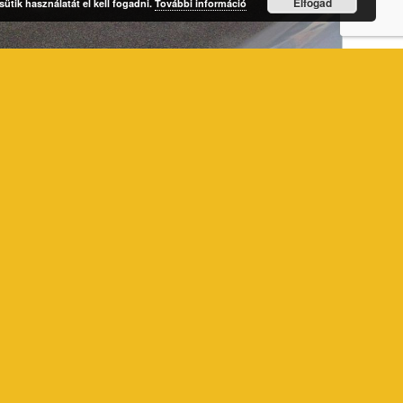
Elfogad
ütik használatát el kell fogadni.
További információ