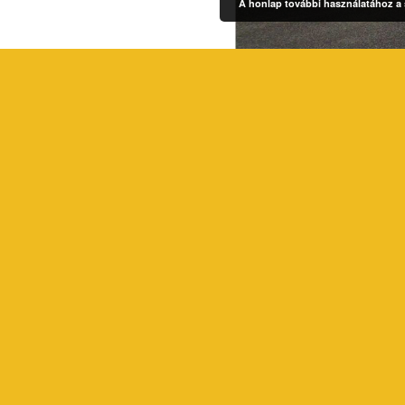
A honlap további használatához a s
PAL
, hogy szőnyegét éjjel-
81. szám alatt található.
delkezésére! Információkért
kat. +36 1 390 75 75