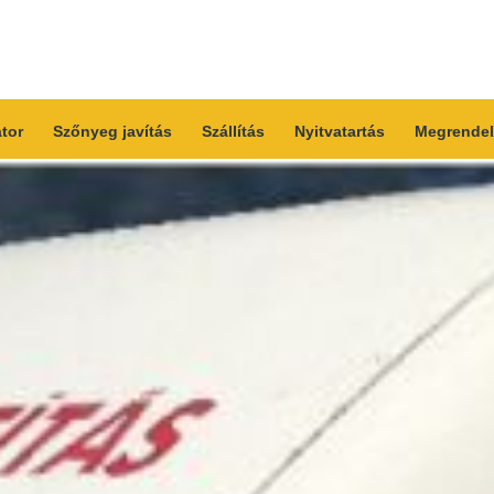
átor
Szőnyeg javítás
Szállítás
Nyitvatartás
Megrendel