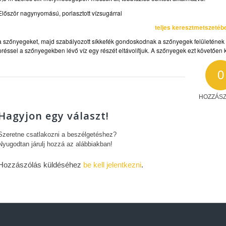
Először nagynyomású, porlasztott vízsugárral
teljes keresztmetszeté
a szőnyegeket, majd szabályozott síkkefék gondoskodnak a szőnyegek felületének
préssel a szőnyegekben lévő víz egy részét eltávolítjuk. A szőnyegek ezt követően 
0
HOZZÁS
Hagyjon egy választ!
Szeretne csatlakozni a beszélgetéshez?
Nyugodtan járulj hozzá az alábbiakban!
Hozzászólás küldéséhez
be kell jelentkezni
.