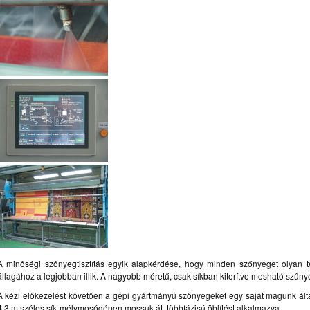
A minőségi szőnyegtisztítás egyik alapkérdése, hogy minden szőnyeget olyan tec
állagához a legjobban illik. A nagyobb méretű, csak síkban kiterítve mosható szűn
A kézi előkezelést követően a gépi gyártmányú szőnyegeket egy saját magunk álta
4,3 m széles sík-mélymosógépen mossuk át, többfázisú öblítést alkalmazva.