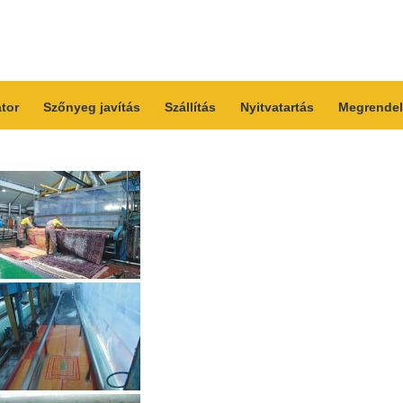
átor
Szőnyeg javítás
Szállítás
Nyitvatartás
Megrendel