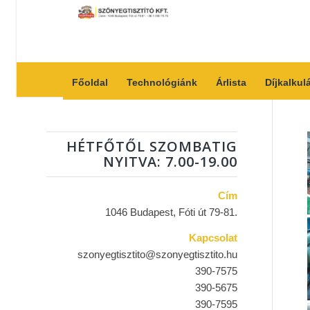
Főoldal
Technológiánk
Árlista
Díjkalkul
HÉTFŐTŐL SZOMBATIG
NYITVA: 7.00-19.00
Cím
1046 Budapest, Fóti út 79-81.
Kapcsolat
szonyegtisztito@szonyegtisztito.hu
390-7575
390-5675
390-7595