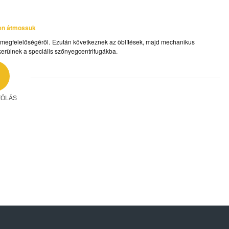
ben átmossuk
 megfelelőségéről. Ezután következnek az öblítések, majd mechanikus
kerülnek a speciális szőnyegcentrifugákba.
ZÓLÁS