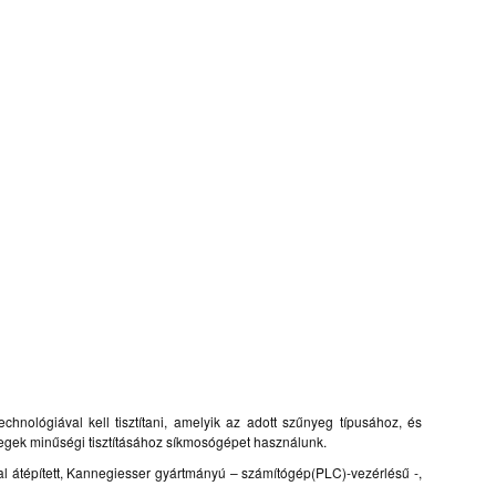
hnológiával kell tisztítani, amelyik az adott szűnyeg típusához, és
yegek minűségi tisztításához síkmosógépet használunk.
l átépített, Kannegiesser gyártmányú – számítógép(PLC)-vezérlésű -,