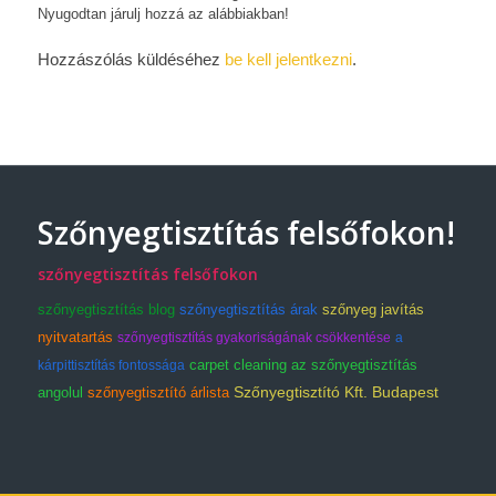
Nyugodtan járulj hozzá az alábbiakban!
Hozzászólás küldéséhez
be kell jelentkezni
.
Szőnyegtisztítás felsőfokon!
szőnyegtisztítás felsőfokon
szőnyegtisztítás blog
szőnyegtisztítás árak
szőnyeg javítás
nyitvatartás
szőnyegtisztítás gyakoriságának csökkentése
a
carpet cleaning az szőnyegtisztítás
kárpittisztítás fontossága
Szőnyegtisztító Kft. Budapest
angolul
szőnyegtisztító árlista