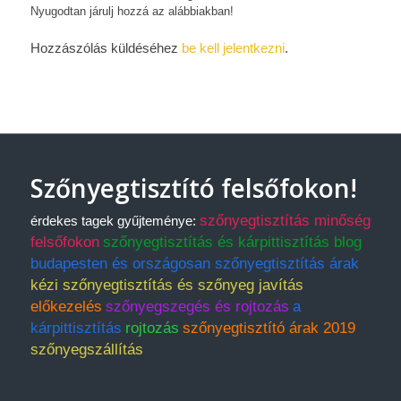
Nyugodtan járulj hozzá az alábbiakban!
Hozzászólás küldéséhez
be kell jelentkezni
.
Szőnyegtisztító felsőfokon!
szőnyegtisztítás minőség
érdekes tagek gyűjteménye:
felsőfokon
szőnyegtisztítás és kárpittisztítás blog
budapesten és országosan szőnyegtisztítás árak
kézi szőnyegtisztítás és szőnyeg javítás
előkezelés
szőnyegszegés és rojtozás
a
kárpittisztítás
rojtozás
szőnyegtisztító árak 2019
szőnyegszállítás