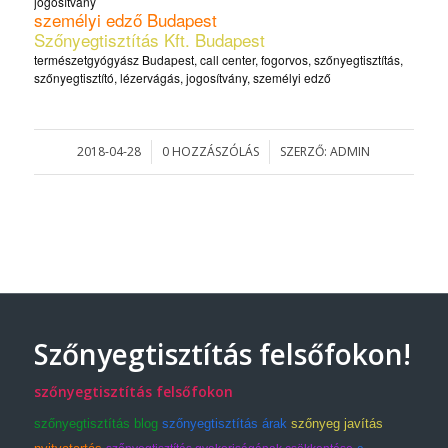
jogosítvány
személyi edző Budapest
Szőnyegtisztítás Kft. Budapest
természetgyógyász Budapest, call center, fogorvos, szőnyegtisztítás,
szőnyegtisztító, lézervágás, jogosítvány, személyi edző
2018-04-28
0 HOZZÁSZÓLÁS
SZERZŐ:
ADMIN
/
/
Szőnyegtisztítás felsőfokon!
szőnyegtisztítás felsőfokon
szőnyegtisztítás blog
szőnyegtisztítás árak
szőnyeg javítás