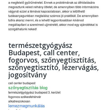
a megfelelő gyűrűméretet. Ennek a problémának az áthidalására
megosztunk veled néhány ötletet, de amennyiben több információra
vágynál ezzel a témával kapcsolatosan, akkor a letölthető
tudásanyagunkban megtalálsz számos jó praktikát. De amennyiben
tutira akarsz menni, és a lehető legpontosabban kívánod
megállapítani a szerelmed ujjméretét, akkor most egy ajándékkal is
szolgálhatunk neked!
természetgyógyász
Budapest, call center,
fogorvos, szőnyegtisztítás,
szőnyegtisztító, lézervágás,
jogosítvány
call center budapest
szőnyegtisztítás blog
természetgyógyász budapest 3. kerület
fogorvos székesfehérvár
alkatreszokosan
lemezmegmunkálás