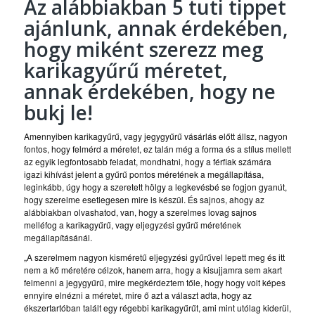
Az alábbiakban 5 tuti tippet
ajánlunk, annak érdekében,
hogy miként szerezz meg
karikagyűrű
méretet,
annak érdekében, hogy ne
bukj le!
Amennyiben karikagyűrű, vagy jegygyűrű vásárlás előtt állsz, nagyon
fontos, hogy felmérd a méretet, ez talán még a forma és a stílus mellett
az egyik legfontosabb feladat, mondhatni, hogy a férfiak számára
igazi kihívást jelent a gyűrű pontos méretének a megállapítása,
leginkább, úgy hogy a szeretett hölgy a legkevésbé se fogjon gyanút,
hogy szerelme esetlegesen mire is készül. És sajnos, ahogy az
alábbiakban olvashatod, van, hogy a szerelmes lovag sajnos
melléfog a karikagyűrű, vagy eljegyzési gyűrű méretének
megállapításánál.
„A szerelmem nagyon kisméretű eljegyzési gyűrűvel lepett meg és itt
nem a kő méretére célzok, hanem arra, hogy a kisujjamra sem akart
felmenni a jegygyűrű, mire megkérdeztem tőle, hogy hogy volt képes
ennyire elnézni a méretet, mire ő azt a választ adta, hogy az
ékszertartóban talált egy régebbi karikagyűrűt, ami mint utólag kiderül,