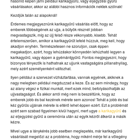
hasonló képen járni például karikagyűrű, vagy eljegyzési gyűrű
vásárlásakor, akkor az alábbi hasznos információk nektek szólnak!
Kezdjük talán az alapoknál!
Érdemes megjegyeznünk karikagyűrű vásárlás előtt, hogy az
emberek többségének az ujja, a bütyök résznél jobban
megvastagszik, míg az újj felső része vékonyabb, kisebb. Tehát
értelemszerűen, amikor a karikagyűrűt lefelé húzzuk, meg kell, hogy
akadjon enyhén. Természetesen ne szoruljon, csak éppen
megakadjon, azért, hogy lehúzáskor könnyedén lehúzható legyen a
karikagyűrű, vagy éppen a gyémántgyűrű. Fontos megjegyezni, hogy
bizonyos tényezők is hathatnak az ujjunk vastagságára pillanatnyilag,
mely azért személyenként változhat.
Ilyen például a szervezet vízháztartása, vannak egyének, akiknek a
nagy melegben például megduzzad a keze. És az sem mindegy, hogy
az alany végez e fizikai munkát, mert ezek mind, befolyásolhatják az
ujjvastagságot. És akkor arról még nem is beszéltünk, hogy az
emberek jobb és bal kezének mérete sem azonos! Tehát a jobb és bal
kéz gyűrűs ujjának mérete is eltérő lehet éppen ezért. Ezt a problémát
azért sem szabad figyelmen kívül hagyni, mert ugye
a karikagyűrű
és
az eljegyzési gyűrű a ceremónia után az egyik kézről átkerül a másik
kézre.
Mivel ugye a lánykérés jobb esetben meglepetés, már karikagyűrű
vásárlását megelőzi az a probléma, hogy miként mérje fel a vőlegény