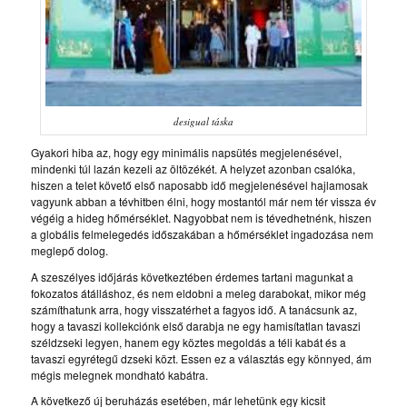
desigual táska
Gyakori hiba az, hogy egy minimális napsütés megjelenésével,
mindenki túl lazán kezeli az öltözékét. A helyzet azonban csalóka,
hiszen a telet követő első naposabb idő megjelenésével hajlamosak
vagyunk abban a tévhitben élni, hogy mostantól már nem tér vissza év
végéig a hideg hőmérséklet. Nagyobbat nem is tévedhetnénk, hiszen
a globális felmelegedés időszakában a hőmérséklet ingadozása nem
meglepő dolog.
A szeszélyes időjárás következtében érdemes tartani magunkat a
fokozatos átálláshoz, és nem eldobni a meleg darabokat, mikor még
számíthatunk arra, hogy visszatérhet a fagyos idő. A tanácsunk az,
hogy a tavaszi kollekciónk első darabja ne egy hamisítatlan tavaszi
széldzseki legyen, hanem egy köztes megoldás a téli kabát és a
tavaszi egyrétegű dzseki közt. Essen ez a választás egy könnyed, ám
mégis melegnek mondható kabátra.
A következő új beruházás esetében, már lehetünk egy kicsit