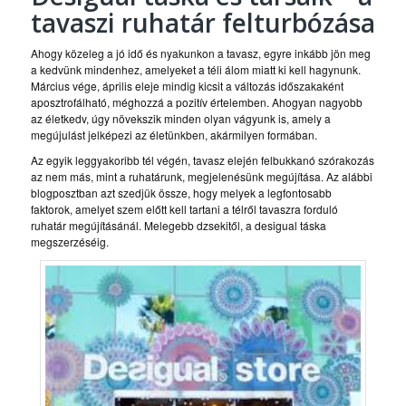
tavaszi ruhatár felturbózása
Ahogy közeleg a jó idő és nyakunkon a tavasz, egyre inkább jön meg
a kedvünk mindenhez, amelyeket a téli álom miatt ki kell hagynunk.
Március vége, április eleje mindig kicsit a változás időszakaként
aposztrofálható, méghozzá a pozitív értelemben. Ahogyan nagyobb
az életkedv, úgy növekszik minden olyan vágyunk is, amely a
megújulást jelképezi az életünkben, akármilyen formában.
Az egyik leggyakoribb tél végén, tavasz elején felbukkanó szórakozás
az nem más, mint a ruhatárunk, megjelenésünk megújítása. Az alábbi
blogposztban azt szedjük össze, hogy melyek a legfontosabb
faktorok, amelyet szem előtt kell tartani a télről tavaszra forduló
ruhatár megújításánál. Melegebb dzsekitől, a desigual táska
megszerzéséig.