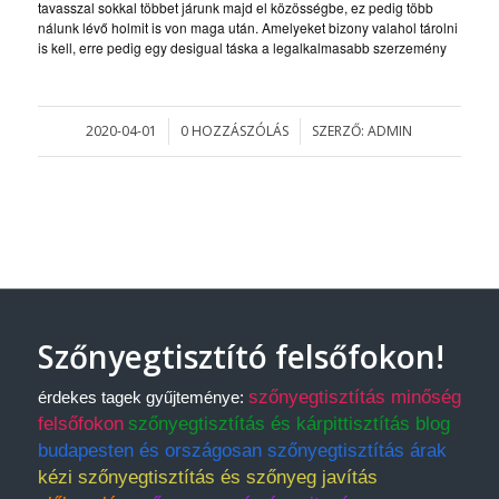
tavasszal sokkal többet járunk majd el közösségbe, ez pedig több
nálunk lévő holmit is von maga után. Amelyeket bizony valahol tárolni
is kell, erre pedig egy desigual táska a legalkalmasabb szerzemény
2020-04-01
0 HOZZÁSZÓLÁS
SZERZŐ:
ADMIN
/
/
Szőnyegtisztító felsőfokon!
szőnyegtisztítás minőség
érdekes tagek gyűjteménye:
felsőfokon
szőnyegtisztítás és kárpittisztítás blog
budapesten és országosan szőnyegtisztítás árak
kézi szőnyegtisztítás és szőnyeg javítás