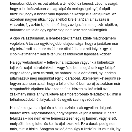
formabontóbbak, és bátrabbak a téli elődhöz képest. Létfontosságú,
hogy a téli időszakban vastag talpú és melegséget nyújtó cipőt
húzzunk, hogy a hóban való taposás ne kezdje ki a lábfejünket. Az
azonban nagyon ritka, hogy a télből kifelé tartóan a havazás is
visszatér, így aztán kijelenthető, hogy az igazán meleg, zárt cipőkre,
bakancsokra talán egy egész évig nem lesz már szükségünk.
A cipő választásában, a lehetőségek tárháza szinte majdhogynem
végtelen. A tavasz egyik legjobb tulajdonsága, hogy a járdákon már
rég felszáradt a január és február által felhalmozott latyak, így új
cipőinket már nem kell féltenünk az útburkolat taposása közben.
Ha egy webshopban – feltéve, ha tisztában vagyunk a különböző
fajták és saját méreteinkkel -, vagy üzletben meglátunk egy félcipőt,
vagy akár egy laza csizmát, ne habozzunk a döntéssel, nyugodtan
jutalmazzuk meg magunkat egy új darabbal. Szemernyi kétségünk se
legyen azonban azzal, hogy a téllel ellentétben, az új évszakban már
strapabíróbb cipőben közlekedhetünk, hiszen az idő miatt az új
zsákmány nincs annyira kitéve az embert próbáló feladatoknak, min a
felhalmozódott hó, latyak, sár és egyéb szennyeződések.
Ha már megvan a cipő és a kabát, szinte csak egyetlen dolgunk
maradt azzal kapcsolatosan, hogy teljessé váljon a tavaszi ruhatár
felújítása – ide nem értve természetesen egy új farmert, vagy felsőt,
melyből mindig lehet és kell is újat szerezni. Ez a darab pedig nem
más, mint a táska. Ahogyan az időjárás, úgy a kedvünk is változik, így