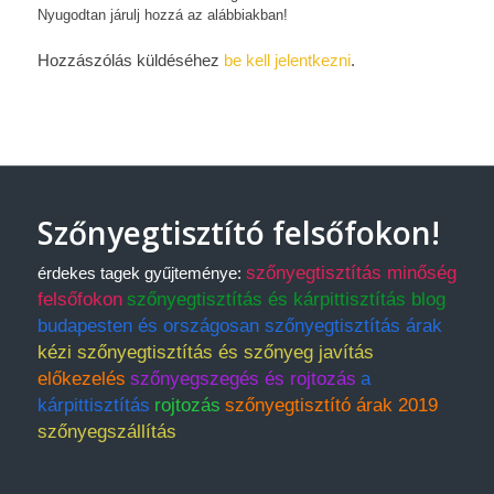
Nyugodtan járulj hozzá az alábbiakban!
Hozzászólás küldéséhez
be kell jelentkezni
.
Szőnyegtisztító felsőfokon!
szőnyegtisztítás minőség
érdekes tagek gyűjteménye:
felsőfokon
szőnyegtisztítás és kárpittisztítás blog
budapesten és országosan szőnyegtisztítás árak
kézi szőnyegtisztítás és szőnyeg javítás
előkezelés
szőnyegszegés és rojtozás
a
kárpittisztítás
rojtozás
szőnyegtisztító árak 2019
szőnyegszállítás