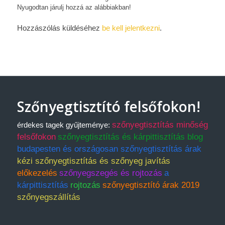
Nyugodtan járulj hozzá az alábbiakban!
Hozzászólás küldéséhez
be kell jelentkezni
.
Szőnyegtisztító felsőfokon!
szőnyegtisztítás minőség
érdekes tagek gyűjteménye:
felsőfokon
szőnyegtisztítás és kárpittisztítás blog
budapesten és országosan szőnyegtisztítás árak
kézi szőnyegtisztítás és szőnyeg javítás
előkezelés
szőnyegszegés és rojtozás
a
kárpittisztítás
rojtozás
szőnyegtisztító árak 2019
szőnyegszállítás