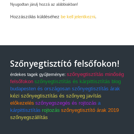
Nyugodtan járulj hozzá az alábbiakban!
Hozzászólás küldéséhez
be kell jelentkezni
.
Szőnyegtisztító felsőfokon!
szőnyegtisztítás minőség
érdekes tagek gyűjteménye:
felsőfokon
szőnyegtisztítás és kárpittisztítás blog
budapesten és országosan szőnyegtisztítás árak
kézi szőnyegtisztítás és szőnyeg javítás
előkezelés
szőnyegszegés és rojtozás
a
kárpittisztítás
rojtozás
szőnyegtisztító árak 2019
szőnyegszállítás