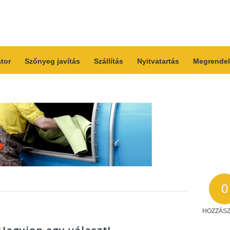
átor
Szőnyeg javítás
Szállítás
Nyitvatartás
Megrendel
0
HOZZÁS