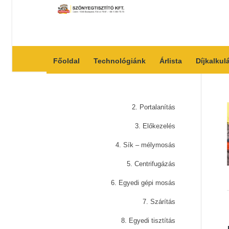
Főoldal
Technológiánk
Árlista
Díjkalkul
2. Portalanítás
3. Előkezelés
4. Sík – mélymosás
5. Centrifugázás
6. Egyedi gépi mosás
7. Szárítás
8. Egyedi tisztítás