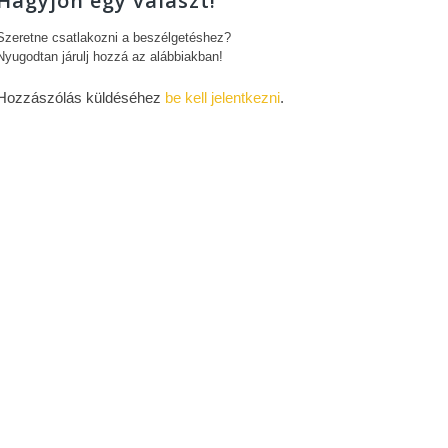
Hagyjon egy választ!
Szeretne csatlakozni a beszélgetéshez?
Nyugodtan járulj hozzá az alábbiakban!
Hozzászólás küldéséhez
be kell jelentkezni
.