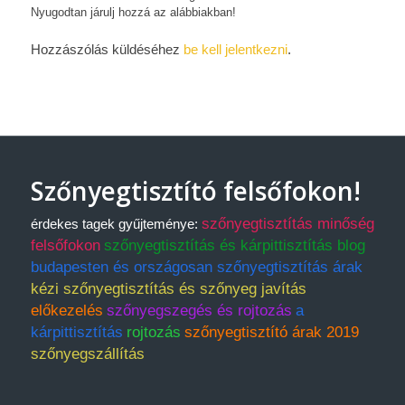
Nyugodtan járulj hozzá az alábbiakban!
Hozzászólás küldéséhez
be kell jelentkezni
.
Szőnyegtisztító felsőfokon!
szőnyegtisztítás minőség
érdekes tagek gyűjteménye:
felsőfokon
szőnyegtisztítás és kárpittisztítás blog
budapesten és országosan szőnyegtisztítás árak
kézi szőnyegtisztítás és szőnyeg javítás
előkezelés
szőnyegszegés és rojtozás
a
kárpittisztítás
rojtozás
szőnyegtisztító árak 2019
szőnyegszállítás