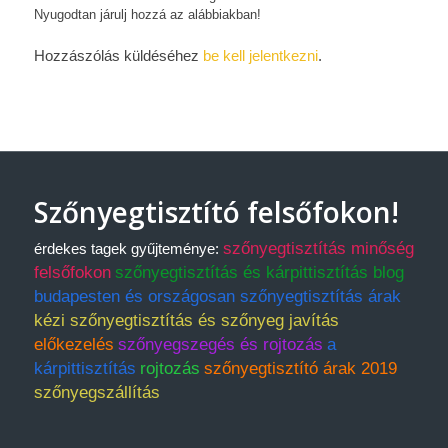
Nyugodtan járulj hozzá az alábbiakban!
Hozzászólás küldéséhez
be kell jelentkezni
.
Szőnyegtisztító felsőfokon!
szőnyegtisztítás minőség
érdekes tagek gyűjteménye:
felsőfokon
szőnyegtisztítás és kárpittisztítás blog
budapesten és országosan szőnyegtisztítás árak
kézi szőnyegtisztítás és szőnyeg javítás
előkezelés
szőnyegszegés és rojtozás
a
kárpittisztítás
rojtozás
szőnyegtisztító árak 2019
szőnyegszállítás