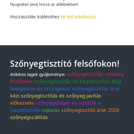
Nyugodtan járulj hozzá az alábbiakban!
Hozzászólás küldéséhez
be kell jelentkezni
.
Szőnyegtisztító felsőfokon!
szőnyegtisztítás minőség
érdekes tagek gyűjteménye:
felsőfokon
szőnyegtisztítás és kárpittisztítás blog
budapesten és országosan szőnyegtisztítás árak
kézi szőnyegtisztítás és szőnyeg javítás
előkezelés
szőnyegszegés és rojtozás
a
kárpittisztítás
rojtozás
szőnyegtisztító árak 2019
szőnyegszállítás