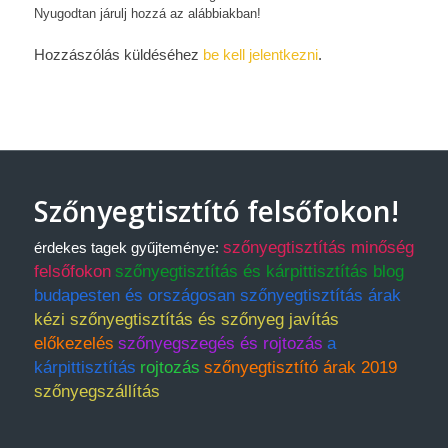
Nyugodtan járulj hozzá az alábbiakban!
Hozzászólás küldéséhez
be kell jelentkezni
.
Szőnyegtisztító felsőfokon!
szőnyegtisztítás minőség
érdekes tagek gyűjteménye:
felsőfokon
szőnyegtisztítás és kárpittisztítás blog
budapesten és országosan szőnyegtisztítás árak
kézi szőnyegtisztítás és szőnyeg javítás
előkezelés
szőnyegszegés és rojtozás
a
kárpittisztítás
rojtozás
szőnyegtisztító árak 2019
szőnyegszállítás