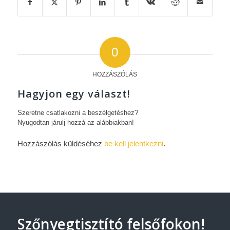
0
HOZZÁSZÓLÁS
Hagyjon egy választ!
Szeretne csatlakozni a beszélgetéshez?
Nyugodtan járulj hozzá az alábbiakban!
Hozzászólás küldéséhez
be kell jelentkezni
.
Szőnyegtisztító felsőfokon!