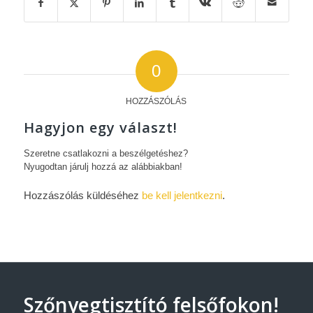
0
HOZZÁSZÓLÁS
Hagyjon egy választ!
Szeretne csatlakozni a beszélgetéshez?
Nyugodtan járulj hozzá az alábbiakban!
Hozzászólás küldéséhez
be kell jelentkezni
.
Szőnyegtisztító felsőfokon!