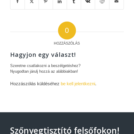
0
HOZZÁSZÓLÁS
Hagyjon egy választ!
Szeretne csatlakozni a beszélgetéshez?
Nyugodtan járulj hozzá az alábbiakban!
Hozzászólás küldéséhez
be kell jelentkezni
.
Szőnyegtisztító felsőfokon!