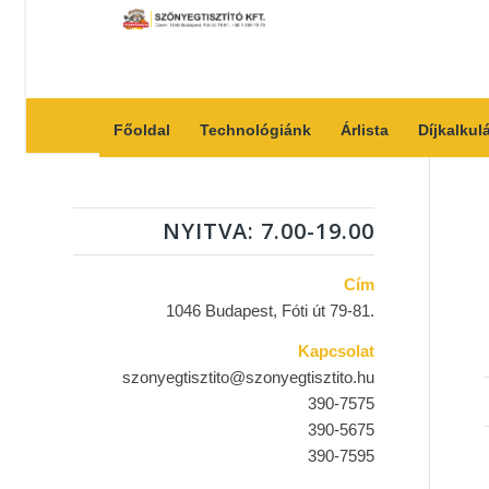
Főoldal
Technológiánk
Árlista
Díjkalkul
NYITVA: 7.00-19.00
Cím
1046 Budapest, Fóti út 79-81.
Kapcsolat
szonyegtisztito@szonyegtisztito.hu
390-7575
390-5675
390-7595