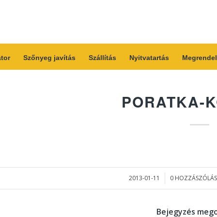
átor
Szőnyeg javítás
Szállítás
Nyitvatartás
Megrendel
PORATKA-K
2013-01-11
0 HOZZÁSZÓLÁS
/
/
Bejegyzés mego