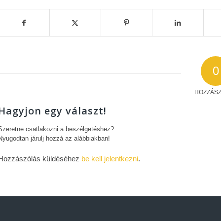
0
HOZZÁS
Hagyjon egy választ!
Szeretne csatlakozni a beszélgetéshez?
Nyugodtan járulj hozzá az alábbiakban!
Hozzászólás küldéséhez
be kell jelentkezni
.