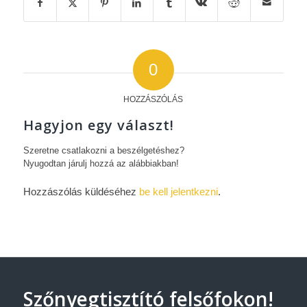
0
HOZZÁSZÓLÁS
Hagyjon egy választ!
Szeretne csatlakozni a beszélgetéshez?
Nyugodtan járulj hozzá az alábbiakban!
Hozzászólás küldéséhez
be kell jelentkezni
.
Szőnyegtisztító felsőfokon!