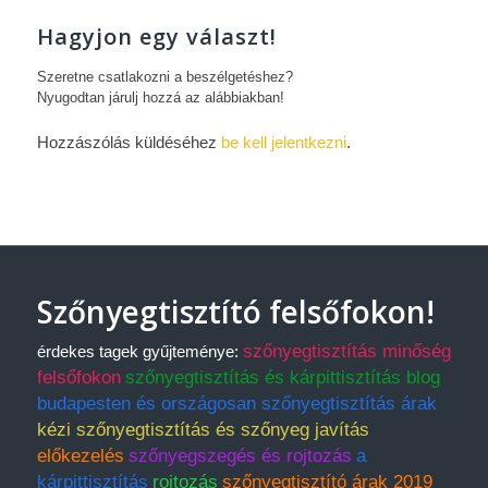
Hagyjon egy választ!
Szeretne csatlakozni a beszélgetéshez?
Nyugodtan járulj hozzá az alábbiakban!
Hozzászólás küldéséhez
be kell jelentkezni
.
Szőnyegtisztító felsőfokon!
szőnyegtisztítás minőség
érdekes tagek gyűjteménye:
felsőfokon
szőnyegtisztítás és kárpittisztítás blog
budapesten és országosan szőnyegtisztítás árak
kézi szőnyegtisztítás és szőnyeg javítás
előkezelés
szőnyegszegés és rojtozás
a
kárpittisztítás
rojtozás
szőnyegtisztító árak 2019