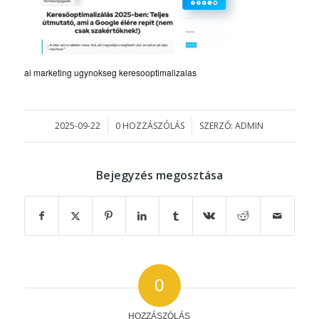
ai marketing ugynokseg keresooptimalizalas
2025-09-22
0 HOZZÁSZÓLÁS
SZERZŐ:
ADMIN
/
/
Bejegyzés megosztása
0
HOZZÁSZÓLÁS