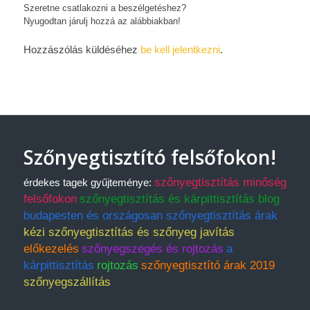
Szeretne csatlakozni a beszélgetéshez?
Nyugodtan járulj hozzá az alábbiakban!
Hozzászólás küldéséhez
be kell jelentkezni
.
Szőnyegtisztító felsőfokon!
szőnyegtisztítás minőség
érdekes tagek gyűjteménye:
felsőfokon
szőnyegtisztítás és kárpittisztítás blog
budapesten és országosan szőnyegtisztítás árak
kézi szőnyegtisztítás és szőnyeg javítás
előkezelés
szőnyegszegés és rojtozás
a
kárpittisztítás
rojtozás
szőnyegtisztító árak 2019
szőnyegszállítás