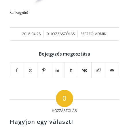
karikagyűrű
2018-04-28
0 HOZZÁSZÓLÁS
SZERZŐ:
ADMIN
/
/
Bejegyzés megosztása
0
HOZZÁSZÓLÁS
Hagyjon egy választ!