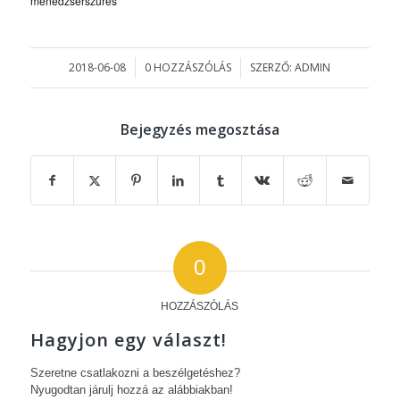
menedzserszűrés
2018-06-08
0 HOZZÁSZÓLÁS
SZERZŐ:
ADMIN
/
/
Bejegyzés megosztása
0
HOZZÁSZÓLÁS
Hagyjon egy választ!
Szeretne csatlakozni a beszélgetéshez?
Nyugodtan járulj hozzá az alábbiakban!