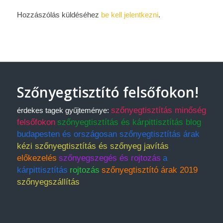
Hozzászólás küldéséhez
be kell jelentkezni
.
Szőnyegtisztító felsőfokon!
szőnyegtisztítás minőség
érdekes tagek gyűjteménye:
felsőfokon
szőnyegtisztítás és kárpittisztítás blog
budapesten és országosan szőnyegtisztítás árak
kézi szőnyegtisztítás és szőnyeg javítás
előkezelés
szőnyegszegés és rojtozás
a
kárpittisztítás
rojtozás
szőnyegtisztító árak 2019
szőnyegszállítás