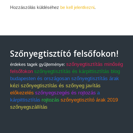
Hozzászólás küldéséhez
be kell jelentkezni
.
Szőnyegtisztító felsőfokon!
szőnyegtisztítás minőség
érdekes tagek gyűjteménye:
felsőfokon
szőnyegtisztítás és kárpittisztítás blog
budapesten és országosan szőnyegtisztítás árak
kézi szőnyegtisztítás és szőnyeg javítás
előkezelés
szőnyegszegés és rojtozás
a
kárpittisztítás
rojtozás
szőnyegtisztító árak 2019
szőnyegszállítás