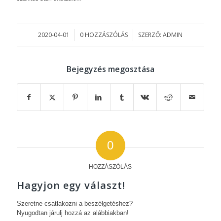
2020-04-01
0 HOZZÁSZÓLÁS
SZERZŐ:
ADMIN
/
/
Bejegyzés megosztása
0
HOZZÁSZÓLÁS
Hagyjon egy választ!
Szeretne csatlakozni a beszélgetéshez?
Nyugodtan járulj hozzá az alábbiakban!