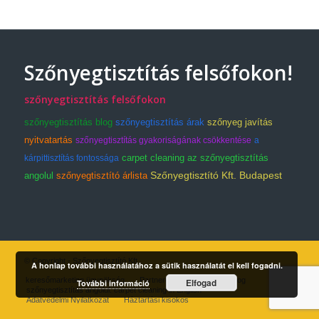
Szőnyegtisztítás felsőfokon!
szőnyegtisztítás felsőfokon
szőnyegtisztítás blog
szőnyegtisztítás árak
szőnyeg javítás
nyitvatartás
szőnyegtisztítás gyakoriságának csökkentése
a
carpet cleaning az szőnyegtisztítás
kárpittisztítás fontossága
Szőnyegtisztító Kft. Budapest
angolul
szőnyegtisztító árlista
© Copyright - Szőnyegtisztító Kft.
A honlap további használatához a sütik használatát el kell fogadni.
keresőmarketing ügynökség
Partnereink
Árlista
Blog
Elfogad
További információ
szőnyegtisztítás angolul: carpet cleaning in English
Adatvédelmi Nyilatkozat
Háztartási kisokos