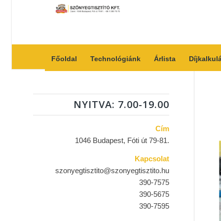
Főoldal
Technológiánk
Árlista
Díjkalkul
NYITVA: 7.00-19.00
Cím
1046 Budapest, Fóti út 79-81.
Kapcsolat
szonyegtisztito@szonyegtisztito.hu
390-7575
390-5675
390-7595