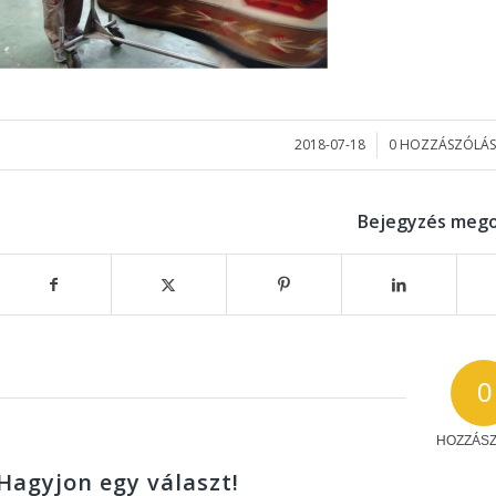
2018-07-18
0 HOZZÁSZÓLÁS
/
/
Bejegyzés mego
0
HOZZÁS
Hagyjon egy választ!