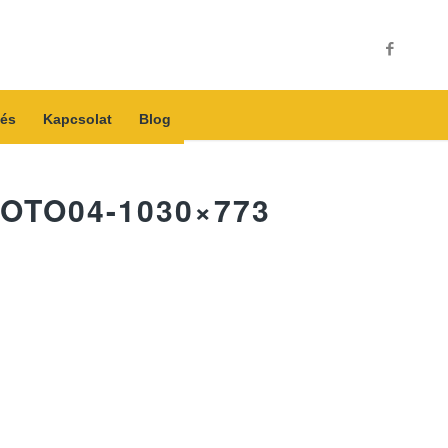
és
Kapcsolat
Blog
OTO04-1030×773