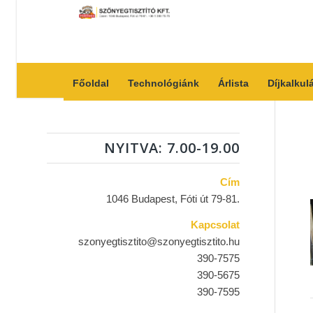
Főoldal
Technológiánk
Árlista
Díjkalkul
NYITVA: 7.00-19.00
Cím
1046 Budapest, Fóti út 79-81.
Kapcsolat
szonyegtisztito@szonyegtisztito.hu
390-7575
390-5675
390-7595