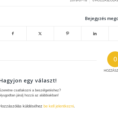
2018-07-18
0 HOZZÁSZÓLÁS
/
/
Bejegyzés mego
0
HOZZÁS
Hagyjon egy választ!
Szeretne csatlakozni a beszélgetéshez?
Nyugodtan járulj hozzá az alábbiakban!
Hozzászólás küldéséhez
be kell jelentkezni
.