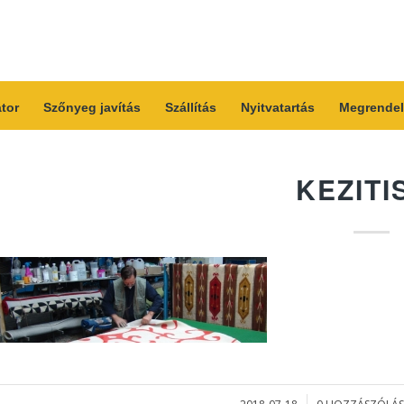
átor
Szőnyeg javítás
Szállítás
Nyitvatartás
Megrendel
KEZITI