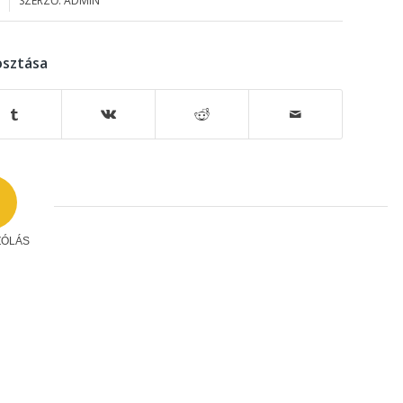
SZERZŐ:
ADMIN
sztása
ZÓLÁS