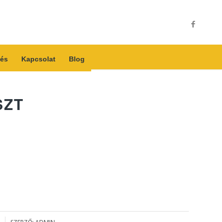
és
Kapcsolat
Blog
SZT