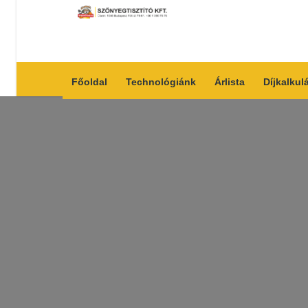
Főoldal
Technológiánk
Árlista
Díjkalkul