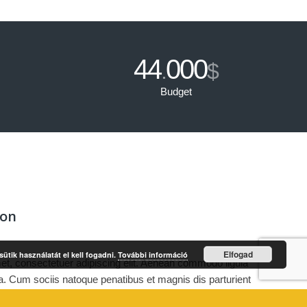
44
000
.
$
Budget
ion
Elfogad
ütik használatát el kell fogadni.
További információ
et, consectetuer adipiscing elit. Aenean commodo ligula
. Cum sociis natoque penatibus et magnis dis parturient
s mus. Donec quam felis, ultricies nec, pellentesque eu,