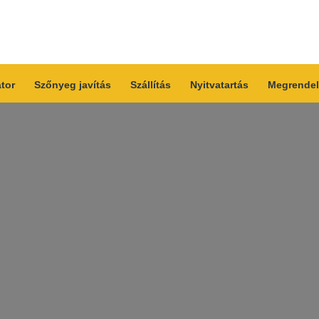
átor
Szőnyeg javítás
Szállítás
Nyitvatartás
Megrendel