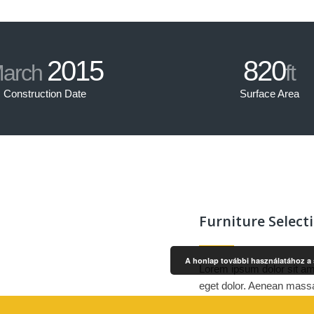
2015
820
arch
ft
Construction Date
Surface Area
Furniture Select
A honlap további használatához a s
Lorem ipsum dolor sit am
eget dolor. Aenean massa
montes, nascetur ridiculu