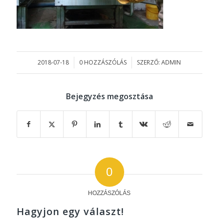
2018-07-18
0 HOZZÁSZÓLÁS
SZERZŐ:
ADMIN
/
/
Bejegyzés megosztása
0
HOZZÁSZÓLÁS
Hagyjon egy választ!