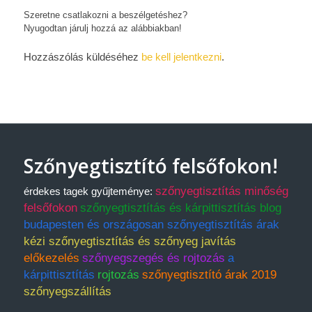
Szeretne csatlakozni a beszélgetéshez?
Nyugodtan járulj hozzá az alábbiakban!
Hozzászólás küldéséhez
be kell jelentkezni
.
Szőnyegtisztító felsőfokon!
szőnyegtisztítás minőség
érdekes tagek gyűjteménye:
felsőfokon
szőnyegtisztítás és kárpittisztítás blog
budapesten és országosan szőnyegtisztítás árak
kézi szőnyegtisztítás és szőnyeg javítás
előkezelés
szőnyegszegés és rojtozás
a
kárpittisztítás
rojtozás
szőnyegtisztító árak 2019
szőnyegszállítás