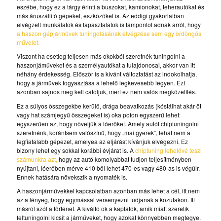
eszébe, hogy ez a tárgy érinti a buszokat, kamionokat, teherautókat és
más áruszállító gépeket, eszközöket is. Az eddigi gyakorlatban
elvégzett munkálatok és tapasztalatok is támpontot adnak arról, hogy
a haszon gépjárművek tuningolásának elvégzése sem egy ördöngős
művelet.
Viszont ha esetleg teljesen más okokból szeretnék tuningolni a
haszonjáműveket és a személyautókat a tulajdonosai, akkor van itt
néhány érdekesség. Először is a kívánt változtatást az indokolhatja,
hogy a járművek fogyasztása a lehető legkevesebb legyen. Ezt
azonban sajnos meg kell cáfoljuk, mert ez nem valós megközelítés.
Ez a súlyos összegekbe kerülő, drága beavatkozás (kóstálhat akár öt
vagy hat számjegyű összegeket is) oka pofon egyszerű lehet:
egyszerűen az, hogy növeljük a lóerőket. Amely autót chiptuningolni
szeretnénk, korántsem valószínű, hogy „mai gyerek”, tehát nem a
legfiatalabb gépezet, amelyea az eljárást kívánjuk elvégezni. Ez
bizony lehet egy sokkal korábbi évjárat is. A
chiptuning lehetővé teszi
számunkra azt,
hogy az autó komolyabbat tudjon teljesítményben
nyújtani, lóerőben mérve 410 ből lehet 470-es vagy 480-as is végülr.
Ennek hatására növekszik a nyomaték is.
A haszonjárművekkel kapcsolatban azonban más lehet a cél, itt nem
az a lényeg, hogy egymással versenyezni tudjanak a közutakon. Itt
másról szól a történet. A kiváltó ok a kaptatók, amik miatt szeretik
feltuningolni kicsit a járműveket, hogy azokat könnyebben megtegye.