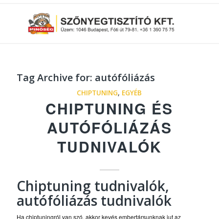
Tag Archive for:
autófóliázás
CHIPTUNING
,
EGYÉB
CHIPTUNING ÉS
AUTÓFÓLIÁZÁS
TUDNIVALÓK
Chiptuning tudnivalók,
autófóliázás tudnivalók
Ha chiptuningról van szó, akkor kevés embertársunknak jut az