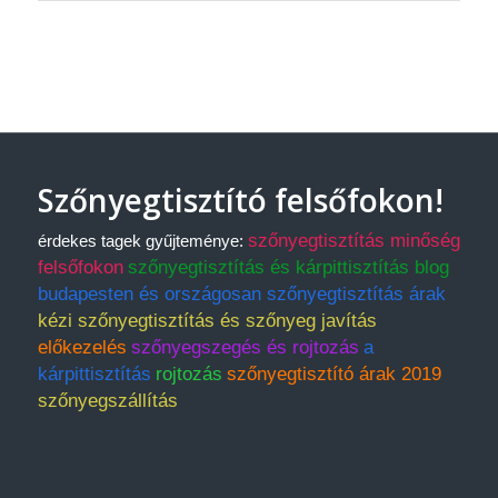
Szőnyegtisztító felsőfokon!
szőnyegtisztítás minőség
érdekes tagek gyűjteménye:
felsőfokon
szőnyegtisztítás és kárpittisztítás blog
budapesten és országosan szőnyegtisztítás árak
kézi szőnyegtisztítás és szőnyeg javítás
előkezelés
szőnyegszegés és rojtozás
a
kárpittisztítás
rojtozás
szőnyegtisztító árak 2019
szőnyegszállítás