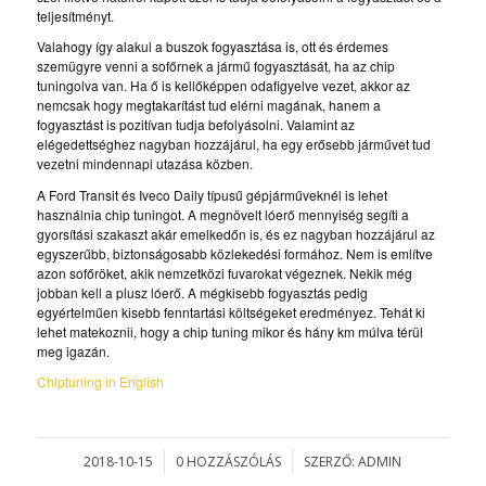
teljesítményt.
Valahogy így alakul a buszok fogyasztása is, ott és érdemes
szemügyre venni a sofőrnek a jármű fogyasztását, ha az chip
tuningolva van. Ha ő is kellőképpen odafigyelve vezet, akkor az
nemcsak hogy megtakarítást tud elérni magának, hanem a
fogyasztást is pozitívan tudja befolyásolni. Valamint az
elégedettséghez nagyban hozzájárul, ha egy erősebb járművet tud
vezetni mindennapi utazása közben.
A Ford Transit és Iveco Daily típusű gépjárműveknél is lehet
használnia chip tuningot. A megnövelt lóerő mennyiség segíti a
gyorsítási szakaszt akár emelkedőn is, és ez nagyban hozzájárul az
egyszerűbb, biztonságosabb közlekedési formához. Nem is említve
azon sofőröket, akik nemzetközi fuvarokat végeznek. Nekik még
jobban kell a plusz lóerő. A mégkisebb fogyasztás pedig
egyértelműen kisebb fenntartási költségeket eredményez. Tehát ki
lehet matekoznii, hogy a chip tuning mikor és hány km múlva térül
meg igazán.
Chiptuning in English
2018-10-15
0 HOZZÁSZÓLÁS
SZERZŐ:
ADMIN
/
/