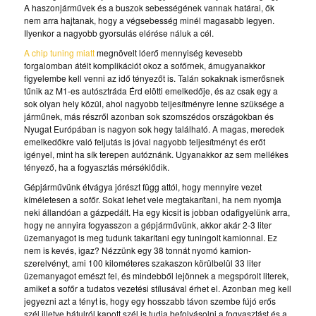
A haszonjárművek és a buszok sebességének vannak határai, ők
nem arra hajtanak, hogy a végsebesség minél magasabb legyen.
Ilyenkor a nagyobb gyorsulás elérése náluk a cél.
A chip tuning miatt
megnövelt lóerő mennyiség kevesebb
forgalomban átélt komplikációt okoz a sofőrnek, ámugyanakkor
figyelembe kell venni az idő tényezőt is. Talán sokaknak ismerősnek
tűnik az M1-es autósztráda Érd elötti emelkedője, és az csak egy a
sok olyan hely közül, ahol nagyobb teljesítményre lenne szüksége a
járműnek, más részről azonban sok szomszédos országokban és
Nyugat Európában is nagyon sok hegy található. A magas, meredek
emelkedőkre való feljutás is jóval nagyobb teljesítményt és erőt
igényel, mint ha sík terepen autóznánk. Ugyanakkor az sem mellékes
tényező, ha a fogyasztás mérséklődik.
Gépjárművünk étvágya jórészt függ attól, hogy mennyire vezet
kíméletesen a sofőr. Sokat lehet vele megtakarítani, ha nem nyomja
neki állandóan a gázpedált. Ha egy kicsit is jobban odafigyelünk arra,
hogy ne annyira fogyasszon a gépjárművünk, akkor akár 2-3 liter
üzemanyagot is meg tudunk takarítani egy tuningolt kamionnal. Ez
nem is kevés, igaz? Nézzünk egy 38 tonnát nyomó kamion-
szerelvényt, ami 100 kilométeres szakaszon körülbelül 33 liter
üzemanyagot emészt fel, és mindebből lejönnek a megspórolt literek,
amiket a sofőr a tudatos vezetési stílusával érhet el. Azonban meg kell
jegyezni azt a tényt is, hogy egy hosszabb távon szembe fújó erős
szél illetve hátulról kapott szél is tudja befolyásolni a fogyasztást és a