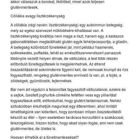
akkor válasszuk a borokat, likőröket, mivel azok teljesen
gluténmentesek.
Cöliákia avagy lisztérzékenység
A cöliákia (régi nevén: lisztérzékenység) egy autoimmun betegség,
mely az egész szervezet működésére kihatással van. A
lisztérzékenység kiváltója nem maga a liszt, hanem egy, a kalászos
gabonafélékben megtalálható glutén egyik fehérjecsoportja, a gliadin.
A betegség különböző tünetekkel jár, mint például hasmenés,
székrekedés, puffadás, tehát az emésztőszervrendszeri panaszok
többnyire vezető helyen állnak, de változatos, a test több részén
előforduló tünetegyüttesek is megjelenhetnek. Az étrend
összeállításánál sokmindenre figyelni kell, de nemcsak krumpli és rizs
fogyasztható, rengeteg gluténmentes ennivaló is van, pl. a tojás, a
zöldségek, gyümölcsök, tejtermékek.
Bár nem árt vigyázni a felsoroltak fagyasztott változataival, ezekre és
a sajtok, ízesített joghurtok címkéire feltétlen vess egy pillantást
fogyasztásuk előtt, előfordulhat, hogy glutént tartalmaznak. Nehéz
szituációban érezhetjük magunkat egy étteremben, ahol limitált
lehetőségünk van kideríteni, hogy pontosan milyen összetevőkből
készült az étel – ilyen esetekben tanácsos konzultálni a szakáccsal,
felszolgálóval, hiszen biztos, hogy akad olyan fogás, ami nem csak
gluténmentes, de ízletes is.
Hogyan érhetjük el a tünetmentességet?