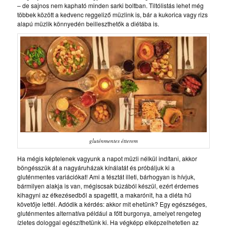
– de sajnos nem kapható minden sarki boltban. Tiltólistás lehet még
többek között a kedvenc reggeliző müzlink is, bár a kukorica vagy rizs
alapú müzlik könnyedén beilleszthetők a diétába is.
gluténmentes étterem
Ha mégis képtelenek vagyunk a napot müzli nélkül indítani, akkor
böngésszük át a nagyáruházak kínálatát és próbáljuk ki a
gluténmentes variációkat! Ami a tésztát illeti, bárhogyan is hívjuk,
bármilyen alakja is van, mégiscsak búzából készül, ezért érdemes
kihagyni az étkezésedből a spagettit, a makarónit, ha a diéta hű
követője lettél. Adódik a kérdés: akkor mit ehetünk? Egy egészséges,
gluténmentes alternatíva például a főtt burgonya, amelyet rengeteg
ízletes dologgal egészíthetünk ki. Ha végképp elképzelhetetlen az