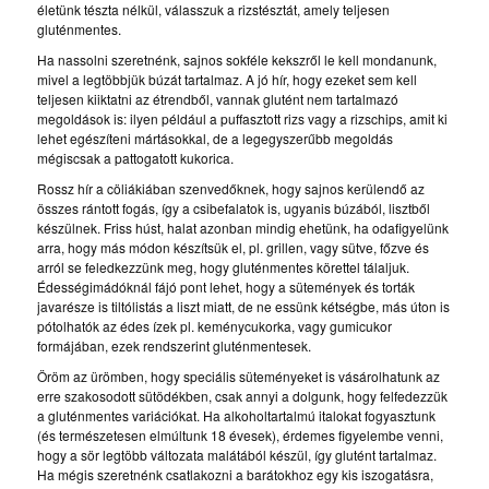
életünk tészta nélkül, válasszuk a rizstésztát, amely teljesen
gluténmentes.
Ha nassolni szeretnénk, sajnos sokféle kekszről le kell mondanunk,
mivel a legtöbbjük búzát tartalmaz. A jó hír, hogy ezeket sem kell
teljesen kiiktatni az étrendből, vannak glutént nem tartalmazó
megoldások is: ilyen például a puffasztott rizs vagy a rizschips, amit ki
lehet egészíteni mártásokkal, de a legegyszerűbb megoldás
mégiscsak a pattogatott kukorica.
Rossz hír a cöliákiában szenvedőknek, hogy sajnos kerülendő az
összes rántott fogás, így a csibefalatok is, ugyanis búzából, lisztből
készülnek. Friss húst, halat azonban mindig ehetünk, ha odafigyelünk
arra, hogy más módon készítsük el, pl. grillen, vagy sütve, főzve és
arról se feledkezzünk meg, hogy gluténmentes körettel tálaljuk.
Édességimádóknál fájó pont lehet, hogy a sütemények és torták
javarésze is tiltólistás a liszt miatt, de ne essünk kétségbe, más úton is
pótolhatók az édes ízek pl. keménycukorka, vagy gumicukor
formájában, ezek rendszerint gluténmentesek.
Öröm az ürömben, hogy speciális süteményeket is vásárolhatunk az
erre szakosodott sütödékben, csak annyi a dolgunk, hogy felfedezzük
a gluténmentes variációkat. Ha alkoholtartalmú italokat fogyasztunk
(és természetesen elmúltunk 18 évesek), érdemes figyelembe venni,
hogy a sör legtöbb változata malátából készül, így glutént tartalmaz.
Ha mégis szeretnénk csatlakozni a barátokhoz egy kis iszogatásra,