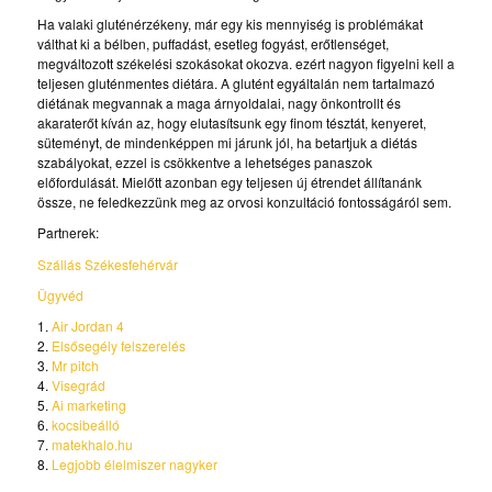
Ha valaki gluténérzékeny, már egy kis mennyiség is problémákat
válthat ki a bélben, puffadást, esetleg fogyást, erőtlenséget,
megváltozott székelési szokásokat okozva. ezért nagyon figyelni kell a
teljesen gluténmentes diétára. A glutént egyáltalán nem tartalmazó
diétának megvannak a maga árnyoldalai, nagy önkontrollt és
akaraterőt kíván az, hogy elutasítsunk egy finom tésztát, kenyeret,
süteményt, de mindenképpen mi járunk jól, ha betartjuk a diétás
szabályokat, ezzel is csökkentve a lehetséges panaszok
előfordulását. Mielőtt azonban egy teljesen új étrendet állítanánk
össze, ne feledkezzünk meg az orvosi konzultáció fontosságáról sem.
Partnerek:
Szállás Székesfehérvár
Ügyvéd
1.
Air Jordan 4
2.
Elsősegély felszerelés
3.
Mr pitch
4.
Visegrád
5.
Ai marketing
6.
kocsibeálló
7.
matekhalo.hu
8.
Legjobb élelmiszer nagyker