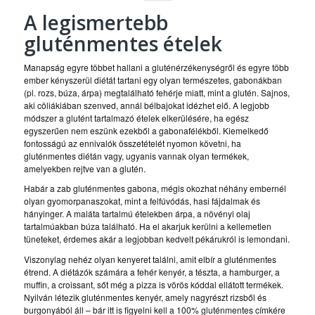
A legismertebb
gluténmentes ételek
Manapság egyre többet hallani a gluténérzékenységről és egyre több
ember kényszerül diétát tartani egy olyan természetes, gabonákban
(pl. rozs, búza, árpa) megtalálható fehérje miatt, mint a glutén. Sajnos,
aki cöliákiában szenved, annál bélbajokat idézhet elő. A legjobb
módszer a glutént tartalmazó ételek elkerülésére, ha egész
egyszerűen nem eszünk ezekből a gabonafélékből. Kiemelkedő
fontosságú az ennivalók összetételét nyomon követni, ha
gluténmentes diétán vagy, ugyanis vannak olyan termékek,
amelyekben rejtve van a glutén.
Habár a zab gluténmentes gabona, mégis okozhat néhány embernél
olyan gyomorpanaszokat, mint a felfúvódás, hasi fájdalmak és
hányinger. A maláta tartalmú ételekben árpa, a növényi olaj
tartalmúakban búza található. Ha el akarjuk kerülni a kellemetlen
tüneteket, érdemes akár a legjobban kedvelt pékárukról is lemondani.
Viszonylag nehéz olyan kenyeret találni, amit elbír a gluténmentes
étrend. A diétázók számára a fehér kenyér, a tészta, a hamburger, a
muffin, a croissant, sőt még a pizza is vörös kóddal ellátott termékek.
Nyilván létezik gluténmentes kenyér, amely nagyrészt rizsből és
burgonyából áll – bár itt is figyelni kell a 100% gluténmentes címkére