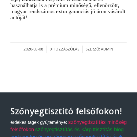
használhatja is a prémium minőségű, ellenőrzött,
magyar rendszámos extra garanciás jó áron vásárolt
autóját!
2020-03-08
0 HOZZÁSZÓLÁS
SZERZŐ:
ADMIN
/
/
Szőnyegtisztító felsőfokon!
szőnyegtisztítás minőség
érdekes tagek gyűjteménye:
felsőfokon
szőnyegtisztítás és kárpittisztítás blog
budapesten és országosan szőnyegtisztítás árak