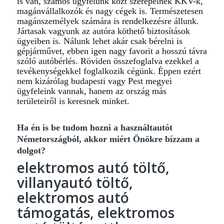
is van, számos ügyfelünk közt szerepelnek KKV-k,
magánvállalkozók és nagy cégek is. Természetesen
magánszemélyek számára is rendelkezésre állunk.
Jártasak vagyunk az autóra köthető biztosítások
ügyeiben is. Nálunk lehet akár csak bérelni is
gépjárművet, ebben igen nagy favorit a hosszú távra
szóló autóbérlés. Röviden összefoglalva ezekkel a
tevékenységekkel foglalkozik cégünk. Éppen ezért
nem kizárólag budapesti vagy Pest megyei
ügyfeleink vannak, hanem az ország más
területeiről is keresnek minket.
Ha én is be tudom hozni a használtautót
Németországból, akkor miért Önökre bízzam a
dolgot?
elektromos autó töltő,
villanyautó töltő,
elektromos autó
támogatás, elektromos