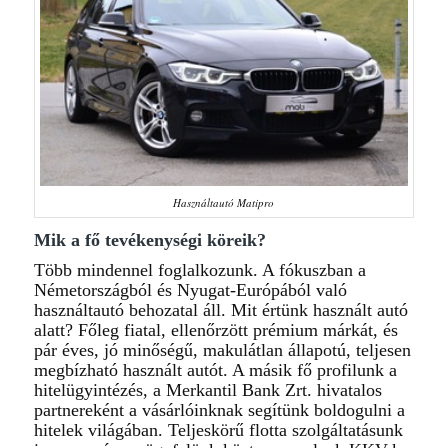
Használtautó Matipro
Mik a fő tevékenységi köreik?
Több mindennel foglalkozunk. A fókuszban a
Németországból és Nyugat-Európából való
használtautó behozatal áll. Mit értünk használt autó
alatt? Főleg fiatal, ellenőrzött prémium márkát, és
pár éves, jó minőségű, makulátlan állapotú, teljesen
megbízható használt autót. A másik fő profilunk a
hitelügyintézés, a Merkantil Bank Zrt. hivatalos
partnereként a vásárlóinknak segítünk boldogulni a
hitelek világában. Teljeskörű flotta szolgáltatásunk