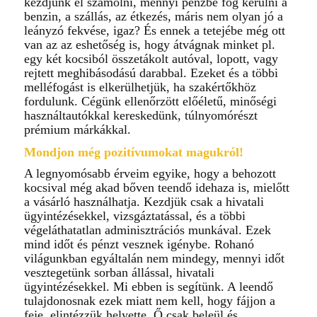
kezdjünk el számolni, mennyi pénzbe fog kerülni a
benzin, a szállás, az étkezés, máris nem olyan jó a
leányzó fekvése, igaz? És ennek a tetejébe még ott
van az az eshetőség is, hogy átvágnak minket pl.
egy két kocsiból összetákolt autóval, lopott, vagy
rejtett meghibásodású darabbal. Ezeket és a többi
melléfogást is elkerülhetjük, ha szakértőkhöz
fordulunk. Cégünk ellenőrzött előéletű, minőségi
használtautókkal kereskedünk, túlnyomórészt
prémium márkákkal.
Mondjon még pozitívumokat magukról!
A legnyomósabb érveim egyike, hogy a behozott
kocsival még akad bőven teendő idehaza is, mielőtt
a vásárló használhatja. Kezdjük csak a hivatali
ügyintézésekkel, vizsgáztatással, és a többi
végeláthatatlan adminisztrációs munkával. Ezek
mind időt és pénzt vesznek igénybe. Rohanó
világunkban egyáltalán nem mindegy, mennyi időt
vesztegetünk sorban állással, hivatali
ügyintézésekkel. Mi ebben is segítünk. A leendő
tulajdonosnak ezek miatt nem kell, hogy fájjon a
feje, elintézzük helyette. Ő csak beleül és