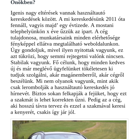
Önökben?
Igenis nagy eltérések vannak használtautó
kereskedések között. A mi kereskedésünk 2011 óta
fennáll, vagyis majd’ egy évtizede. A mostani
telephelyünkön x éve űzzük az ipart. A cég
tulajdonosa, munkatársaink minden elérhetősége
fényképpel ellátva megtalálható weboldalunkon.
Úgy gondoljuk, mivel ilyen nyitottak vagyunk, ez
azt tükrözi, hogy semmi rejtegetni valónk nincsen.
Stabilak vagyunk. Fő célunk, hogy minden kedves
új és már meglévő ügyfelünket tökéletesen ki
tudjuk szolgálni, akár magánemberről, akár cégről
beszélünk. Mi nem olyanok vagyunk, mint akik
csak lerombolják a használtautó kereskedés jó
hírnevét. Biztos sokan felkapják a fejüket, hogy ezt
a szakmát is lehet korrekten űzni. Pedig az a cég,
aki hosszú távra tervez és ezzel a szakmával keresi
a kenyerét, csakis így jár jól.